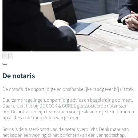
De notaris
De notaris: de onpartijdige en onafhankelijke raadgever bij uitstek
Duurzame regelingen, onpartijdig advies en begeleiding op maat.
Daar draait het bij DE COCK & GORET, geassocieerde notarissen
om. De notaris en zijn team staan voor je klaar om je te informeren
op al de sleutelmomenten van je leven.
Soms is de tussenkomst van de notaris verplicht. Denk maar aan
het kopen een woning of het oprichten van een vennootschap.