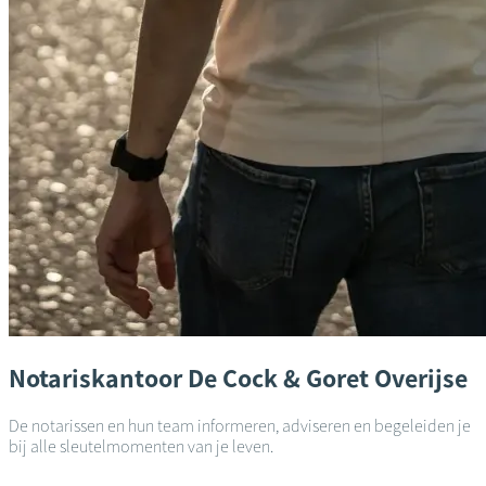
Notariskantoor
De Cock & Goret
Overijse
De notarissen en hun team informeren, adviseren en begeleiden je
bij alle sleutelmomenten van je leven.