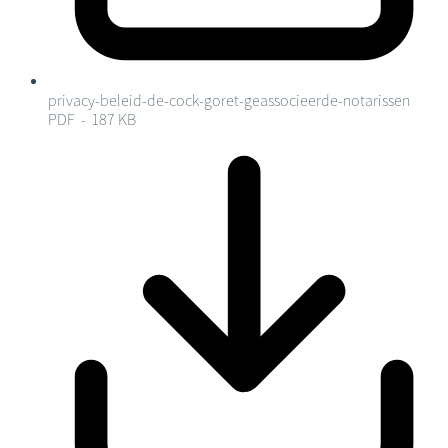
privacy-beleid-de-cock-goret-geassocieerde-notarissen
PDF - 187 KB