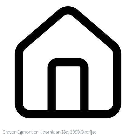
Graven Egmont en Hoornlaan 18a, 3090 Overijse